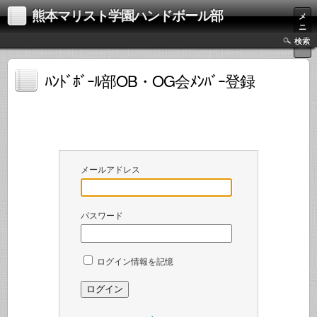
熊本マリスト学園ハンドボール部
メ
ニ
ュ
検索
ー
ﾊﾝﾄﾞﾎﾞｰﾙ部OB・OG会ﾒﾝﾊﾞｰ登録
メールアドレス
パスワード
ログイン情報を記憶